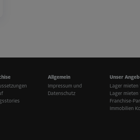
chise
Allgemein
Unser Angeb
ussetzungen
Impressum und
Lager mieten 
uf
Datenschutz
Lager mieten
gsstories
Franchise-Pa
Immobilien K