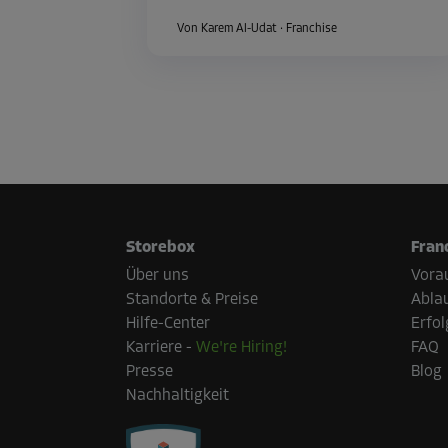
Von Karem Al-Udat
·
Franchise
Storebox
Fran
Über uns
Vora
Standorte & Preise
Abla
Hilfe-Center
Erfol
Karriere
-
We're Hiring!
FAQ
Presse
Blog
Nachhaltigkeit