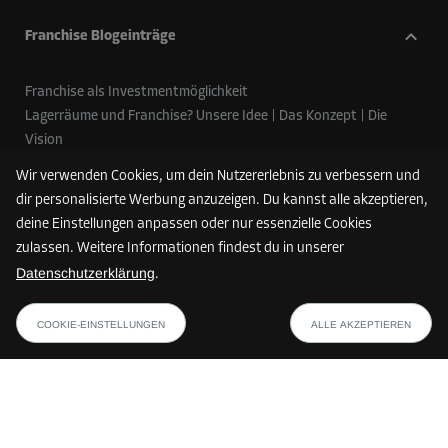
Franchise Blogeinträge
Franchise als Investmentmöglichkeit
Lagerräume und Franchise? Unsere Idee | Das Konzept | Die
Vision
So finden Sie heraus, ob eine Franchise-Partnerschaft das
Wir verwenden Cookies, um dein Nutzererlebnis zu verbessern und
Richtige für Sie ist
dir personalisierte Werbung anzuzeigen. Du kannst alle akzeptieren,
Die häufigsten Fragen von Franchise-Interessenten
deine Einstellungen anpassen oder nur essenzielle Cookies
Warum wir ein Franchise-System aufgebaut haben
zulassen. Weitere Informationen findest du in unserer
Datenschutzerklärung
.
Folge uns
COOKIE-EINSTELLUNGEN
ALLE AKZEPTIEREN